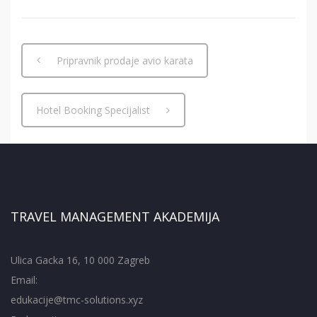
Pripravnik prodaje avio karata
Hotel Booking Specijalist
TRAVEL MANAGEMENT AKADEMIJA
Ulica Gacka 16, 10 000 Zagreb
Email:
edukacije@tmc-solutions.xyz